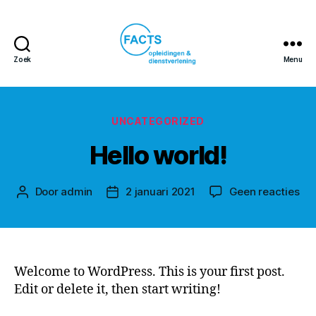
Zoek
Menu
FACTS
opleidingen
&
dienstverlening
Categorieën
UNCATEGORIZED
Hello world!
op
Door
admin
2 januari 2021
Geen reacties
Berichtauteur
Berichtdatum
Hel
wor
Welcome to WordPress. This is your first post.
Edit or delete it, then start writing!